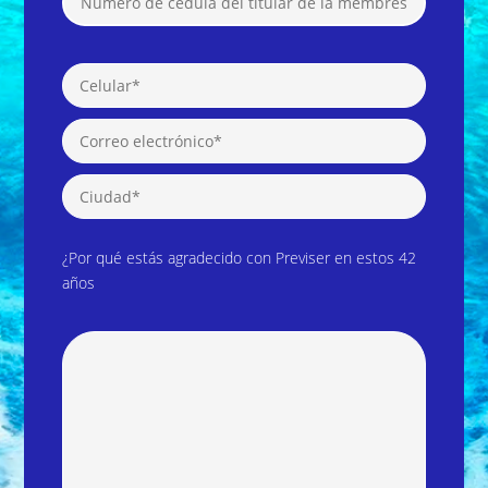
¿Por qué estás agradecido con Previser en estos 42
años