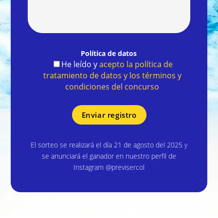
Política de datos
He leído y
acepto la política de
tratamiento de datos y los términos y
condiciones del concurso
Por
favor,
deja
este
El sorteo se realizará el día 21 de agosto del 2025 y
campo
se anunciará el ganador en nuestro perfil de
vacío.
Instagram @previsercol