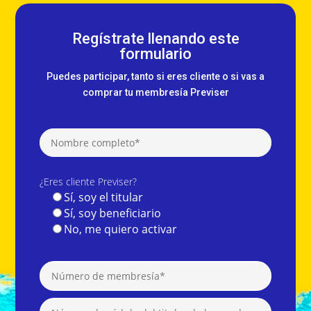
Regístrate llenando este
formulario
Puedes participar, tanto si eres cliente o si vas a
comprar tu membresía Previser
¿Eres cliente Previser?
Sí, soy el titular
Sí, soy beneficiario
No, me quiero activar