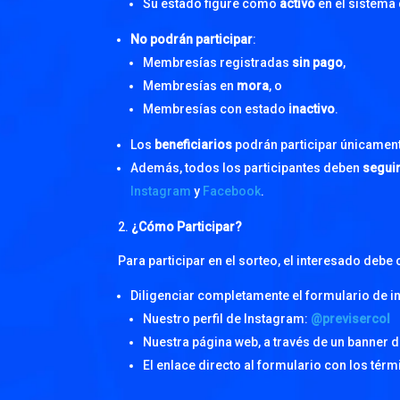
Su estado figure como
activo
en el sistema 
No podrán participar
:
Membresías registradas
sin pago
,
Membresías en
mora
, o
Membresías con estado
inactivo
.
Los
beneficiarios
podrán participar únicament
Además, todos los participantes deben
seguir
Instagram
y
Facebook
.
¿Cómo Participar?
Para participar en el sorteo, el interesado debe
Diligenciar completamente el formulario de in
Nuestro perfil de Instagram:
@previsercol
Nuestra página web, a través de un banner 
El enlace directo al formulario con los tér