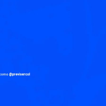
n como
@previsercol