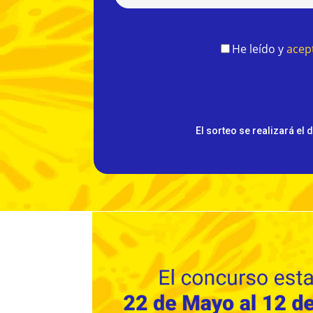
He leído y
acept
Por
favor,
deja
este
El sorteo se realizará el
campo
vacío.