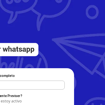
completo
iente Previser?
, estoy activo