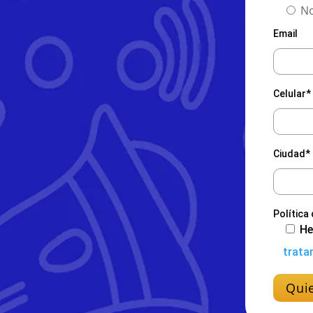
No
Email
Celular*
Ciudad*
Política
He
trata