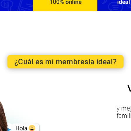
¿Cuál es mi membresía ideal?
y mej
fami