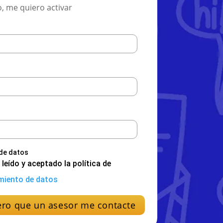
, me quiero activar
 de datos
 leído y aceptado la política de
miento de datos